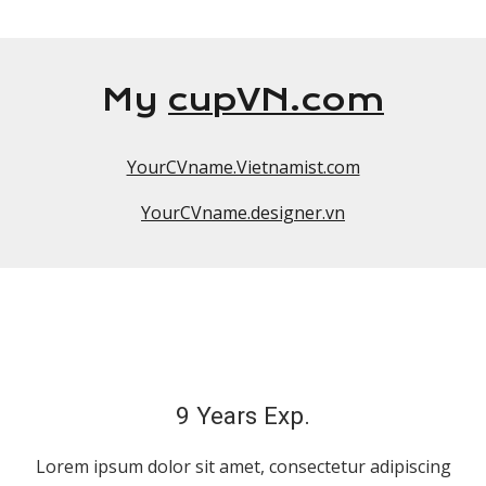
My
cupVN.com
YourCVname.Vietnamist.com
YourCVname.designer.vn
9 Years Exp.
Lorem ipsum dolor sit amet, consectetur adipiscing